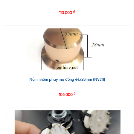
₫
110.000
Núm nhôm phay mạ đồng 44x28mm (NVL11)
₫
105.000