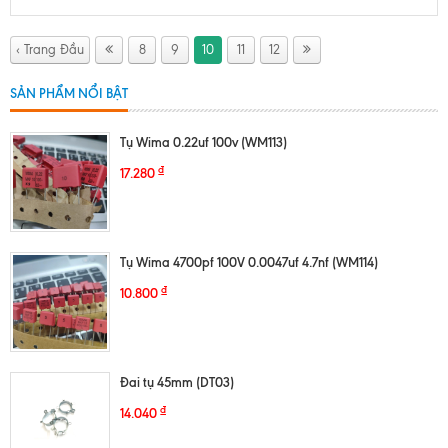
‹ Trang Đầu
8
9
10
11
12
SẢN PHẨM NỔI BẬT
Tụ Wima 0.22uf 100v (WM113)
₫
17.280
Tụ Wima 4700pf 100V 0.0047uf 4.7nf (WM114)
₫
10.800
Đai tụ 45mm (DT03)
₫
14.040