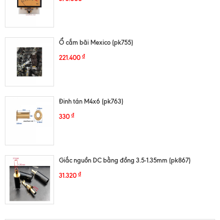
Ổ cắm bãi Mexico (pk755)
₫
221.400
Đinh tán M4x6 (pk763)
₫
330
Giắc nguồn DC bằng đồng 3.5-1.35mm (pk867)
₫
31.320