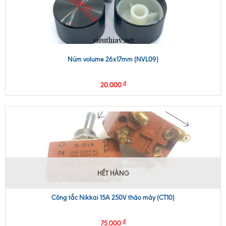
Núm volume 26x17mm (NVL09)
₫
20.000
HẾT HÀNG
Công tắc Nikkai 15A 250V tháo máy (CT10)
₫
75.000