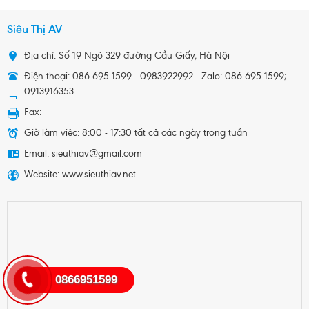
Siêu Thị AV
Địa chỉ: Số 19 Ngõ 329 đường Cầu Giấy, Hà Nội
Điện thoại: 086 695 1599 - 0983922992 - Zalo: 086 695 1599;
0913916353
Fax:
Giờ làm việc: 8:00 - 17:30 tất cả các ngày trong tuần
Email: sieuthiav@gmail.com
Website: www.sieuthiav.net
0866951599