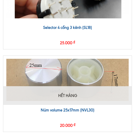
Selector 4 cổng 3 kênh (SL18)
₫
25.000
HẾT HÀNG
Núm volume 25x17mm (NVL30)
₫
20.000