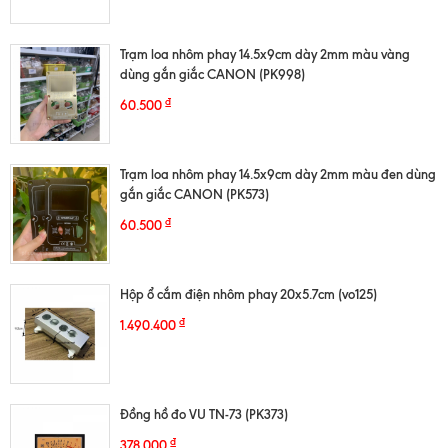
Trạm loa nhôm phay 14.5x9cm dày 2mm màu vàng
dùng gắn giắc CANON (PK998)
₫
60.500
Trạm loa nhôm phay 14.5x9cm dày 2mm màu đen dùng
gắn giắc CANON (PK573)
₫
60.500
Hộp ổ cắm điện nhôm phay 20x5.7cm (vo125)
₫
1.490.400
Đồng hồ đo VU TN-73 (PK373)
₫
378.000