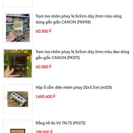
Trạm loa nhôm phay 14.5x9cm dày 2mm màu vàng
dùng gắn giắc CANON (PK998)
₫
60.500
Trạm loa nhôm phay 14.5x9cm dày 2mm màu đen dùng
gắn giắc CANON (PK573)
₫
60.500
Hộp ổ cắm điện nhôm phay 20x5.7cm (vo125)
₫
1.490.400
Đồng hồ đo VU TN-73 (PK373)
₫
378.000