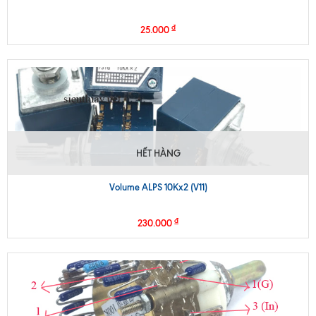
₫
25.000
HẾT HÀNG
Volume ALPS 10Kx2 (V11)
₫
230.000