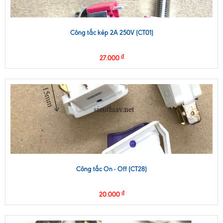
Công tắc kép 2A 250V (CT01)
₫
27.000
Công tắc On - Off (CT28)
₫
20.000