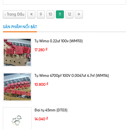
‹ Trang Đầu
9
10
11
12
SẢN PHẨM NỔI BẬT
Tụ Wima 0.22uf 100v (WM113)
₫
17.280
Tụ Wima 4700pf 100V 0.0047uf 4.7nf (WM114)
₫
10.800
Đai tụ 45mm (DT03)
₫
14.040