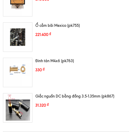
Ổ cắm bãi Mexico (pk755)
₫
221.400
Đinh tán M4x6 (pk763)
₫
330
Giắc nguồn DC bằng đồng 3.5-1.35mm (pk867)
₫
31.320