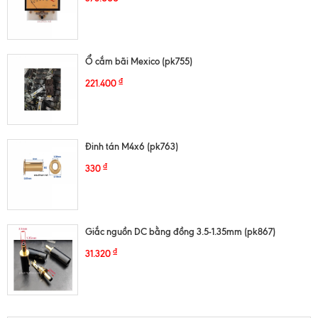
Ổ cắm bãi Mexico (pk755)
₫
221.400
Đinh tán M4x6 (pk763)
₫
330
Giắc nguồn DC bằng đồng 3.5-1.35mm (pk867)
₫
31.320