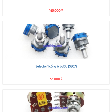
₫
145.000
Selector 1 cổng 6 bước (SL07)
₫
55.000