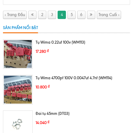
‹ Trang Đầu
2
3
4
5
6
Trang Cuối ›
SẢN PHẨM NỔI BẬT
Tụ Wima 0.22uf 100v (WM113)
₫
17.280
Tụ Wima 4700pf 100V 0.0047uf 4.7nf (WM114)
₫
10.800
Đai tụ 45mm (DT03)
₫
14.040