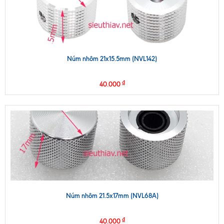
Núm nhôm 21x15.5mm (NVL142)
₫
40.000
Núm nhôm 21.5x17mm (NVL68A)
₫
40.000