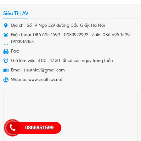
Siêu Thị AV
Địa chỉ: Số 19 Ngõ 329 đường Cầu Giấy, Hà Nội
Điện thoại: 086 695 1599 - 0983922992 - Zalo: 086 695 1599;
0913916353
Fax:
Giờ làm việc: 8:00 - 17:30 tất cả các ngày trong tuần
Email: sieuthiav@gmail.com
Website: www.sieuthiav.net
0866951599