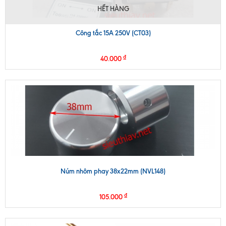
HẾT HÀNG
Công tắc 15A 250V (CT03)
₫
40.000
Núm nhôm phay 38x22mm (NVL148)
₫
105.000