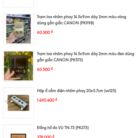
Trạm loa nhôm phay 14.5x9cm dày 2mm màu vàng
dùng gắn giắc CANON (PK998)
₫
60.500
Trạm loa nhôm phay 14.5x9cm dày 2mm màu đen dùng
gắn giắc CANON (PK573)
₫
60.500
Hộp ổ cắm điện nhôm phay 20x5.7cm (vo125)
₫
1.490.400
Đồng hồ đo VU TN-73 (PK373)
₫
378.000