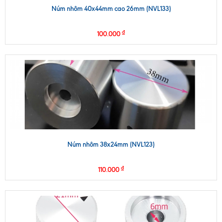
Núm nhôm 40x44mm cao 26mm (NVL133)
₫
100.000
Núm nhôm 38x24mm (NVL123)
₫
110.000