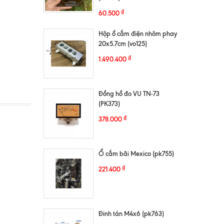
₫
60.500
Hộp ổ cắm điện nhôm phay
20x5.7cm (vo125)
₫
1.490.400
Đồng hồ đo VU TN-73
(PK373)
₫
378.000
Ổ cắm bãi Mexico (pk755)
₫
221.400
Đinh tán M4x6 (pk763)