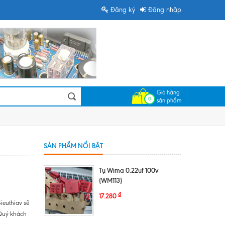
Đăng ký
Đăng nhập
Giỏ hàng
0
sản phẩm
SẢN PHẨM NỔI BẬT
Tụ Wima 0.22uf 100v
(WM113)
₫
17.280
Sieuthiav sẽ
y.Quý khách