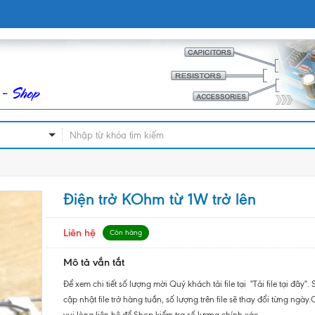
Điện trở KOhm từ 1W trở lên
Liên hệ
Còn hàng
Mô tả vắn tắt
Để xem chi tiết số lượng mời Quý khách tải file tại "Tải file tại đây". 
cập nhật file trở hàng tuần, số lượng trên file sẽ thay đổi từng ngà