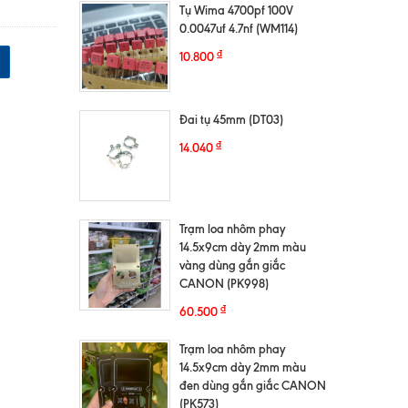
Tụ Wima 4700pf 100V
0.0047uf 4.7nf (WM114)
₫
10.800
Đai tụ 45mm (DT03)
₫
14.040
Trạm loa nhôm phay
14.5x9cm dày 2mm màu
vàng dùng gắn giắc
CANON (PK998)
₫
60.500
Trạm loa nhôm phay
14.5x9cm dày 2mm màu
đen dùng gắn giắc CANON
(PK573)