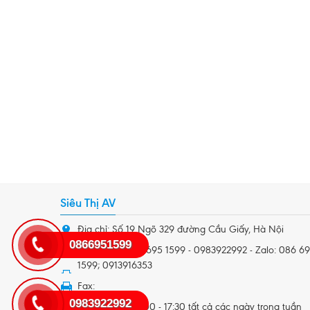
Siêu Thị AV
Địa chỉ: Số 19 Ngõ 329 đường Cầu Giấy, Hà Nội
0866951599
Điện thoại: 086 695 1599 - 0983922992 - Zalo: 086 6
1599; 0913916353
Fax:
0983922992
Giờ làm việc: 8:00 - 17:30 tất cả các ngày trong tuần