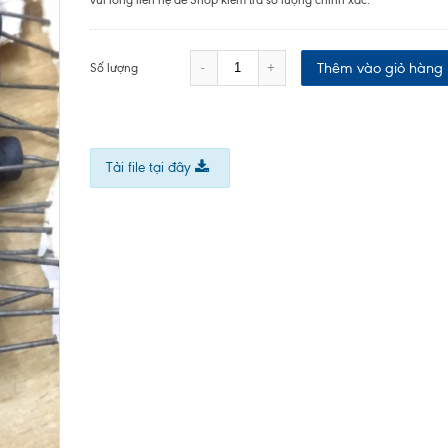
vui lòng liên hệ để Shop kiểm tra số lượng chính xác.
Thêm vào giỏ hàng
-
+
Số lượng
Tải file tại đây