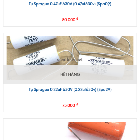
Tụ Sprague 0.47uF 630V (0.47uf630v) (Spa09)
₫
80.000
HẾT HÀNG
Tụ Sprague 0.22uF 630V (0.22uf630v) (Spa29)
₫
75.000