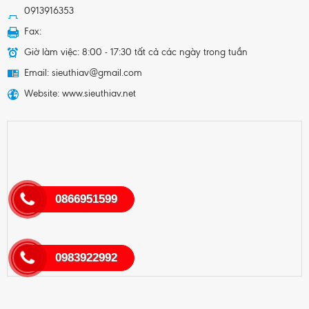
0913916353
Fax:
Giờ làm việc: 8:00 - 17:30 tất cả các ngày trong tuần
Email: sieuthiav@gmail.com
Website: www.sieuthiav.net
0866951599
0983922992