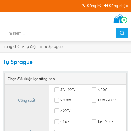
Đăng ký
Đăng nhập
0
Trang chủ
Tụ điện
Tụ Sprague
Tụ Sprague
Chọn điều kiện lọc nâng cao
51V - 100V
< 50V
Công suất
> 200V
100V - 200V
>400V
< 1 uF
1uF - 10 uF