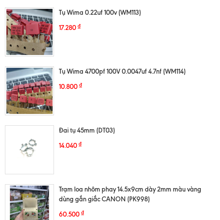
Tụ Wima 0.22uf 100v (WM113)
₫
17.280
Tụ Wima 4700pf 100V 0.0047uf 4.7nf (WM114)
₫
10.800
Đai tụ 45mm (DT03)
₫
14.040
Trạm loa nhôm phay 14.5x9cm dày 2mm màu vàng
dùng gắn giắc CANON (PK998)
₫
60.500