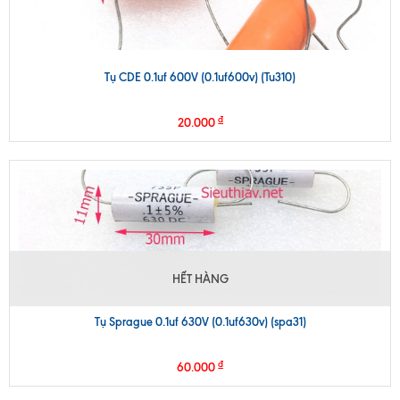
Tụ CDE 0.1uf 600V (0.1uf600v) (Tu310)
₫
20.000
HẾT HÀNG
Tụ Sprague 0.1uf 630V (0.1uf630v) (spa31)
₫
60.000