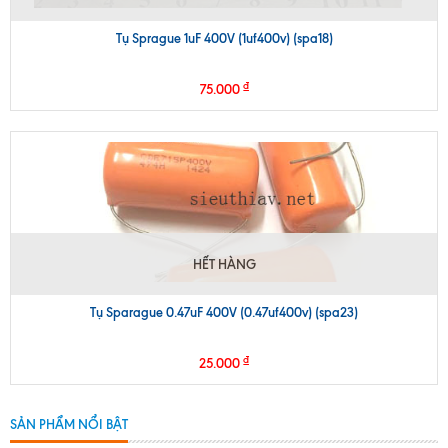
Tụ Sprague 1uF 400V (1uf400v) (spa18)
₫
75.000
HẾT HÀNG
Tụ Sparague 0.47uF 400V (0.47uf400v) (spa23)
₫
25.000
SẢN PHẨM NỔI BẬT