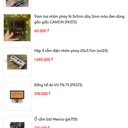
Trạm loa nhôm phay 14.5x9cm dày 2mm màu đen dùng
gắn giắc CANON (PK573)
₫
60.500
Hộp ổ cắm điện nhôm phay 20x5.7cm (vo125)
₫
1.490.400
Đồng hồ đo VU TN-73 (PK373)
₫
378.000
Ổ cắm bãi Mexico (pk755)
₫