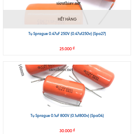
HẾT HÀNG
Tụ Sprague 0.47uF 250V (0.47uf250v) (Spa27)
₫
25.000
Tụ Sprague 0.1uF 800V (0.1uf800v) (Spa04)
₫
30.000