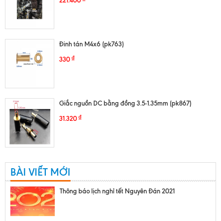
221.400
Đinh tán M4x6 (pk763)
₫
330
Giắc nguồn DC bằng đồng 3.5-1.35mm (pk867)
₫
31.320
BÀI VIẾT MỚI
Thông báo lịch nghỉ tết Nguyên Đán 2021