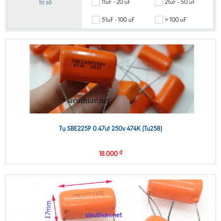
Trị số
11uF - 20 uF
21uF - 50 uF
51uF - 100 uF
> 100 uF
Tụ SBE225P 0.47uf 250v 474K (Tu258)
₫
18.000