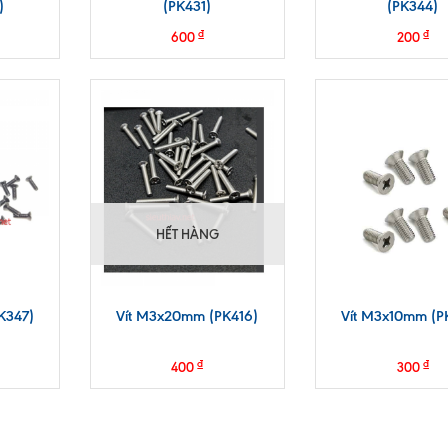
)
(PK431)
(PK344)
₫
₫
600
200
HẾT HÀNG
K347)
Vít M3x20mm (PK416)
Vít M3x10mm (P
₫
₫
400
300