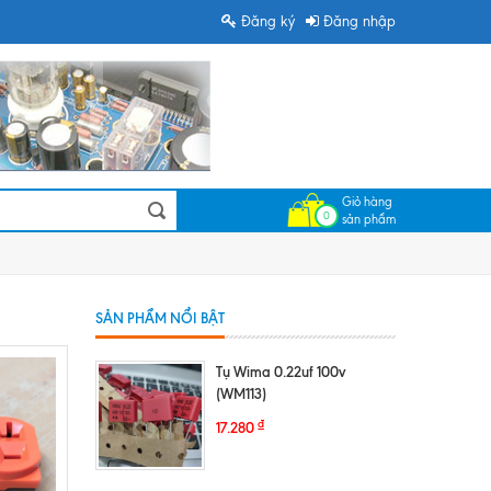
Đăng ký
Đăng nhập
Giỏ hàng
0
sản phẩm
SẢN PHẨM NỔI BẬT
Tụ Wima 0.22uf 100v
(WM113)
₫
17.280