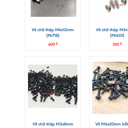
Vít chữ thập M4x12mm
Vít chữ thập M3
(Pk718)
(PK601)
₫
₫
400
300
Vít chữ thập M3x8mm
Vít M4x20mm bắt