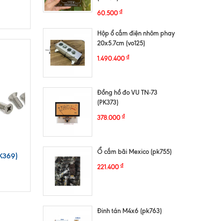
₫
60.500
Hộp ổ cắm điện nhôm phay
20x5.7cm (vo125)
₫
1.490.400
Đồng hồ đo VU TN-73
(PK373)
₫
378.000
Ổ cắm bãi Mexico (pk755)
K369)
₫
221.400
Đinh tán M4x6 (pk763)