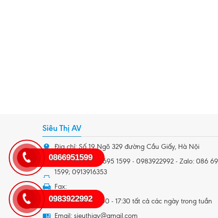
Siêu Thị AV
Địa chỉ: Số 19 Ngõ 329 đường Cầu Giấy, Hà Nội
0866951599
Điện thoại: 086 695 1599 - 0983922992 - Zalo: 086 6
1599; 0913916353
Fax:
0983922992
Giờ làm việc: 8:00 - 17:30 tất cả các ngày trong tuần
Email: sieuthiav@gmail.com