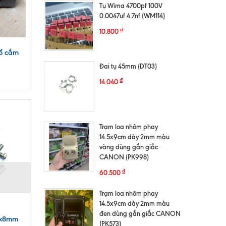
Tụ Wima 4700pf 100V
0.0047uf 4.7nf (WM114)
₫
10.800
 ổ cắm
Đai tụ 45mm (DT03)
₫
14.040
Trạm loa nhôm phay
14.5x9cm dày 2mm màu
vàng dùng gắn giắc
CANON (PK998)
₫
60.500
Trạm loa nhôm phay
14.5x9cm dày 2mm màu
đen dùng gắn giắc CANON
3x8mm
(PK573)