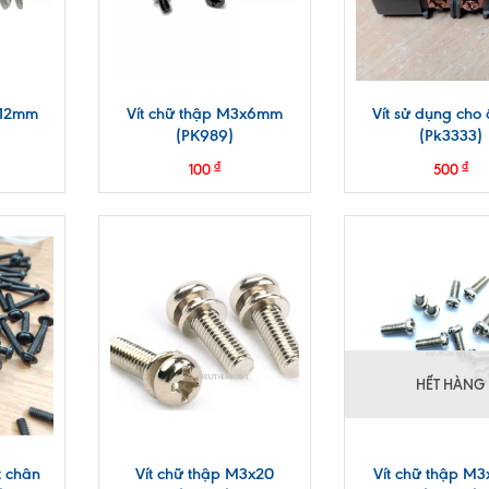
x12mm
Vít chữ thập M3x6mm
Vít sử dụng cho
(PK989)
(Pk3333)
₫
₫
100
500
HẾT HÀNG
 chân
Vít chữ thập M3x20
Vít chữ thập M