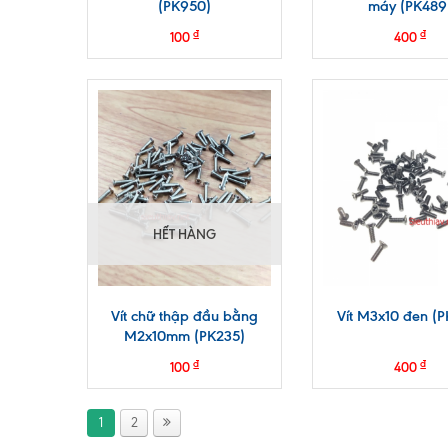
(PK950)
máy (PK489
₫
₫
100
400
HẾT HÀNG
Vít chữ thập đầu bằng
Vít M3x10 đen (P
M2x10mm (PK235)
₫
₫
100
400
1
2