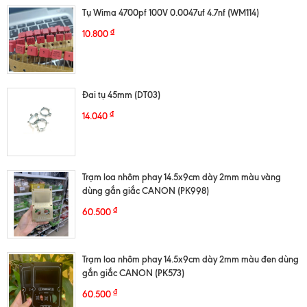
Tụ Wima 4700pf 100V 0.0047uf 4.7nf (WM114)
₫
10.800
Đai tụ 45mm (DT03)
₫
14.040
Trạm loa nhôm phay 14.5x9cm dày 2mm màu vàng
dùng gắn giắc CANON (PK998)
₫
60.500
Trạm loa nhôm phay 14.5x9cm dày 2mm màu đen dùng
gắn giắc CANON (PK573)
₫
60.500