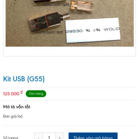
Kit USB (G55)
₫
125.000
Còn hàng
Mô tả vắn tắt
Đơn giá/bộ
Thêm vào giỏ hàng
-
+
Số lượng