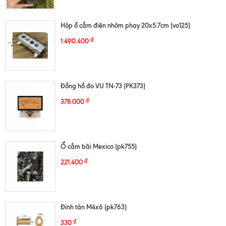
Hộp ổ cắm điện nhôm phay 20x5.7cm (vo125)
₫
1.490.400
Đồng hồ đo VU TN-73 (PK373)
₫
378.000
Ổ cắm bãi Mexico (pk755)
₫
221.400
Đinh tán M4x6 (pk763)
₫
330