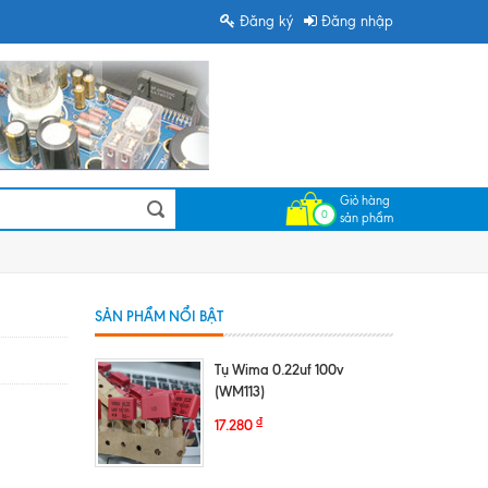
Đăng ký
Đăng nhập
Giỏ hàng
0
sản phẩm
SẢN PHẨM NỔI BẬT
Tụ Wima 0.22uf 100v
(WM113)
₫
17.280