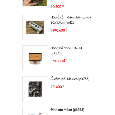
₫
60.500
Hộp ổ cắm điện nhôm phay
20x5.7cm (vo125)
₫
1.490.400
Đồng hồ đo VU TN-73
(PK373)
₫
378.000
Ổ cắm bãi Mexico (pk755)
₫
221.400
Đinh tán M4x6 (pk763)