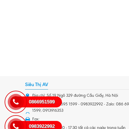
Siêu Thị AV
Địa chỉ: Số 19 Ngõ 329 đường Cầu Giấy, Hà Nội
0866951599
Điện thoại: 086 695 1599 - 0983922992 - Zalo: 086 6
1599; 0913916353
Fax:
0983922992
Giờ làm việc: 8:00 - 17:30 tất cả các ngày trong tuần