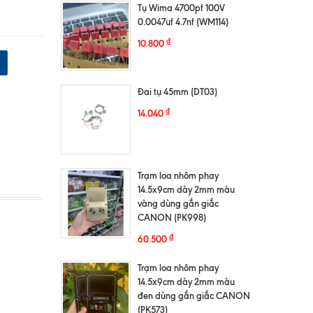
Tụ Wima 4700pf 100V
0.0047uf 4.7nf (WM114)
₫
10.800
Đai tụ 45mm (DT03)
₫
14.040
Trạm loa nhôm phay
14.5x9cm dày 2mm màu
vàng dùng gắn giắc
CANON (PK998)
₫
60.500
Trạm loa nhôm phay
14.5x9cm dày 2mm màu
đen dùng gắn giắc CANON
(PK573)