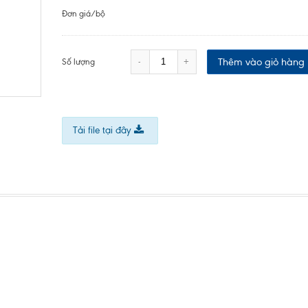
Đơn giá/bộ
Thêm vào giỏ hàng
-
+
Số lượng
Tải file tại đây