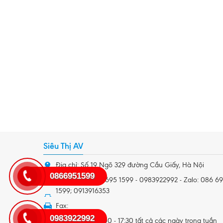
Siêu Thị AV
Địa chỉ: Số 19 Ngõ 329 đường Cầu Giấy, Hà Nội
0866951599
Điện thoại: 086 695 1599 - 0983922992 - Zalo: 086 6
1599; 0913916353
Fax:
0983922992
Giờ làm việc: 8:00 - 17:30 tất cả các ngày trong tuần