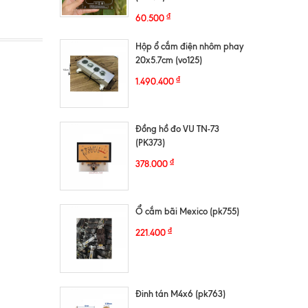
₫
60.500
Hộp ổ cắm điện nhôm phay
20x5.7cm (vo125)
₫
1.490.400
Đồng hồ đo VU TN-73
(PK373)
₫
378.000
Ổ cắm bãi Mexico (pk755)
₫
221.400
Đinh tán M4x6 (pk763)