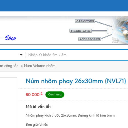
m công tắc
Núm Volume nhôm
Núm nhôm phay 26x30mm (NVL71)
₫
80.000
Còn hàng
Mô tả vắn tắt
Nhôm phay kích thước 26x30mm. Đường kính lỗ tròn 6mm.
Đơn giá/chiếc