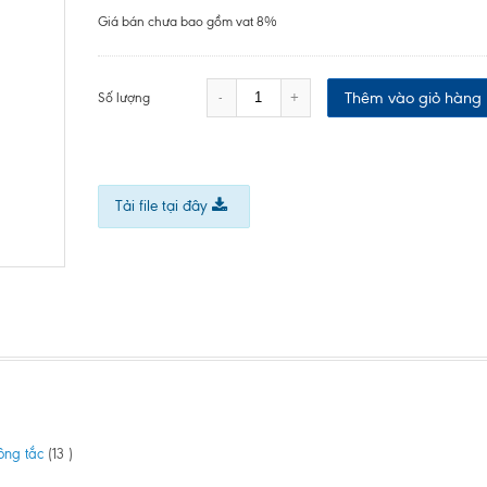
Giá bán chưa bao gồm vat 8%
Thêm vào giỏ hàng
-
+
Số lượng
Tải file tại đây
ông tắc
(13 )