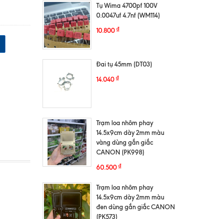
Tụ Wima 4700pf 100V
0.0047uf 4.7nf (WM114)
₫
10.800
Đai tụ 45mm (DT03)
₫
14.040
Trạm loa nhôm phay
14.5x9cm dày 2mm màu
vàng dùng gắn giắc
CANON (PK998)
₫
60.500
Trạm loa nhôm phay
14.5x9cm dày 2mm màu
đen dùng gắn giắc CANON
(PK573)