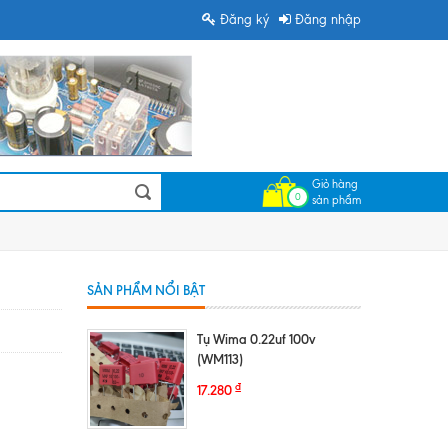
Đăng ký
Đăng nhập
Giỏ hàng
0
sản phẩm
SẢN PHẨM NỔI BẬT
Tụ Wima 0.22uf 100v
(WM113)
₫
17.280