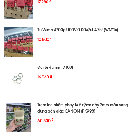
₫
17.280
Tụ Wima 4700pf 100V 0.0047uf 4.7nf (WM114)
₫
10.800
Đai tụ 45mm (DT03)
₫
14.040
Trạm loa nhôm phay 14.5x9cm dày 2mm màu vàng
dùng gắn giắc CANON (PK998)
₫
60.500