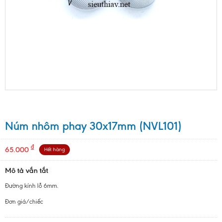
Núm nhôm phay 30x17mm (NVL101)
₫
65.000
Hết hàng
Mô tả vắn tắt
Đường kính lỗ 6mm.
Đơn giá/chiếc