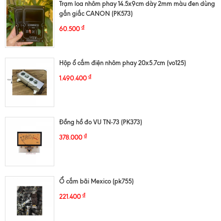
Trạm loa nhôm phay 14.5x9cm dày 2mm màu đen dùng
gắn giắc CANON (PK573)
₫
60.500
Hộp ổ cắm điện nhôm phay 20x5.7cm (vo125)
₫
1.490.400
Đồng hồ đo VU TN-73 (PK373)
₫
378.000
Ổ cắm bãi Mexico (pk755)
₫
221.400