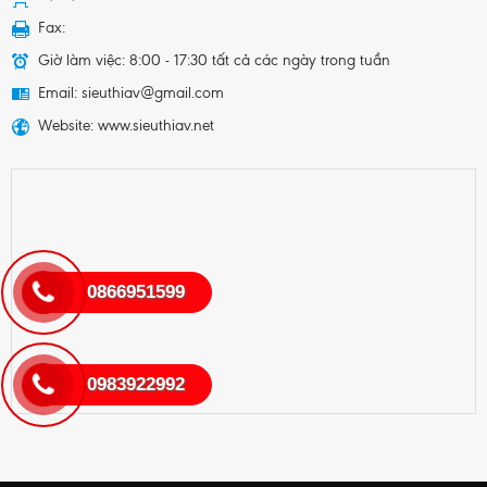
Fax:
Giờ làm việc: 8:00 - 17:30 tất cả các ngày trong tuần
Email: sieuthiav@gmail.com
Website: www.sieuthiav.net
0866951599
0983922992