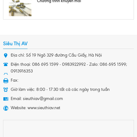
Chương trình khuyễn mãi
Siêu Thị AV
Địa chỉ: Số 19 Ngõ 329 đường Cầu Giấy, Hà Nội
Điện thoại: 086 695 1599 - 0983922992 - Zalo: 086 695 1599;
0913916353
Fax:
Giờ làm việc: 8:00 - 17:30 tất cả các ngày trong tuần
Email: sieuthiav@gmail.com
Website: www.sieuthiav.net