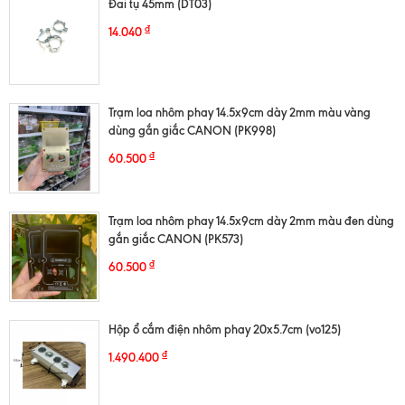
Đai tụ 45mm (DT03)
₫
14.040
Trạm loa nhôm phay 14.5x9cm dày 2mm màu vàng
dùng gắn giắc CANON (PK998)
₫
60.500
Trạm loa nhôm phay 14.5x9cm dày 2mm màu đen dùng
gắn giắc CANON (PK573)
₫
60.500
Hộp ổ cắm điện nhôm phay 20x5.7cm (vo125)
₫
1.490.400