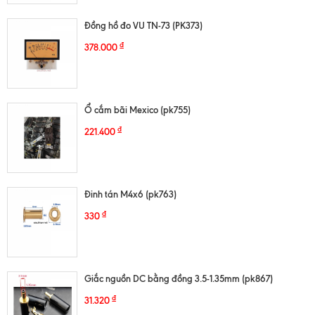
Đồng hồ đo VU TN-73 (PK373)
₫
378.000
Ổ cắm bãi Mexico (pk755)
₫
221.400
Đinh tán M4x6 (pk763)
₫
330
Giắc nguồn DC bằng đồng 3.5-1.35mm (pk867)
₫
31.320