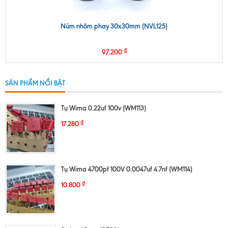
Núm nhôm phay 30x30mm (NVL125)
₫
97.200
SẢN PHẨM NỔI BẬT
Tụ Wima 0.22uf 100v (WM113)
₫
17.280
Tụ Wima 4700pf 100V 0.0047uf 4.7nf (WM114)
₫
10.800