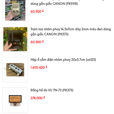
dùng gắn giắc CANON (PK998)
₫
60.500
Trạm loa nhôm phay 14.5x9cm dày 2mm màu đen dùng
gắn giắc CANON (PK573)
₫
60.500
Hộp ổ cắm điện nhôm phay 20x5.7cm (vo125)
₫
1.490.400
Đồng hồ đo VU TN-73 (PK373)
₫
378.000