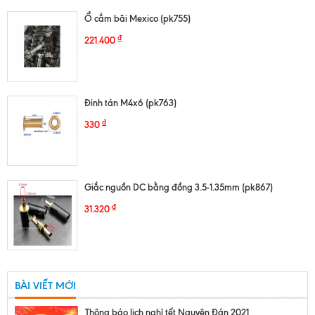
Ổ cắm bãi Mexico (pk755)
₫
221.400
Đinh tán M4x6 (pk763)
₫
330
Giắc nguồn DC bằng đồng 3.5-1.35mm (pk867)
₫
31.320
BÀI VIẾT MỚI
Thông báo lịch nghỉ tết Nguyên Đán 2021