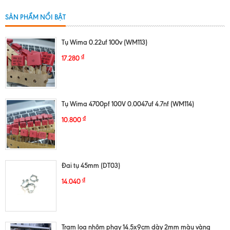
SẢN PHẨM NỔI BẬT
Tụ Wima 0.22uf 100v (WM113)
₫
17.280
Tụ Wima 4700pf 100V 0.0047uf 4.7nf (WM114)
₫
10.800
Đai tụ 45mm (DT03)
₫
14.040
Trạm loa nhôm phay 14.5x9cm dày 2mm màu vàng