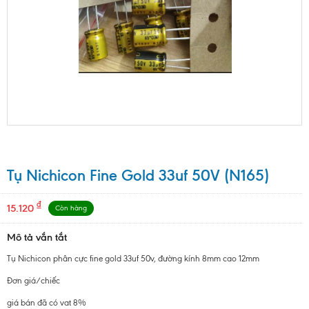
Tụ Nichicon Fine Gold 33uf 50V (N165)
₫
15.120
Còn hàng
Mô tả vắn tắt
Tụ Nichicon phân cực fine gold 33uf 50v, đường kính 8mm cao 12mm
Đơn giá/chiếc
giá bán đã có vat 8%