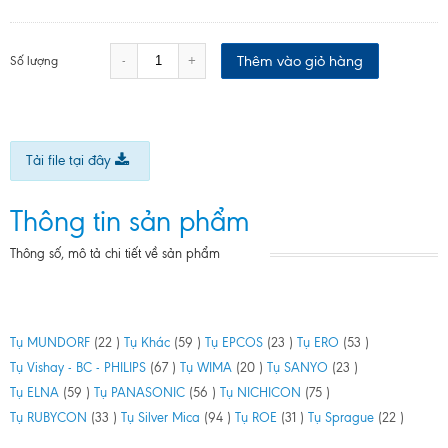
Thêm vào giỏ hàng
-
+
Số lượng
Tải file tại đây
Thông tin sản phẩm
Thông số, mô tả chi tiết về sản phẩm
Tụ MUNDORF
(22 )
Tụ Khác
(59 )
Tụ EPCOS
(23 )
Tụ ERO
(53 )
Tụ Vishay - BC - PHILIPS
(67 )
Tụ WIMA
(20 )
Tụ SANYO
(23 )
Tụ ELNA
(59 )
Tụ PANASONIC
(56 )
Tụ NICHICON
(75 )
Tụ RUBYCON
(33 )
Tụ Silver Mica
(94 )
Tụ ROE
(31 )
Tụ Sprague
(22 )