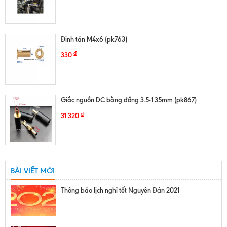
Đinh tán M4x6 (pk763)
₫
330
Giắc nguồn DC bằng đồng 3.5-1.35mm (pk867)
₫
31.320
BÀI VIẾT MỚI
Thông báo lịch nghỉ tết Nguyên Đán 2021