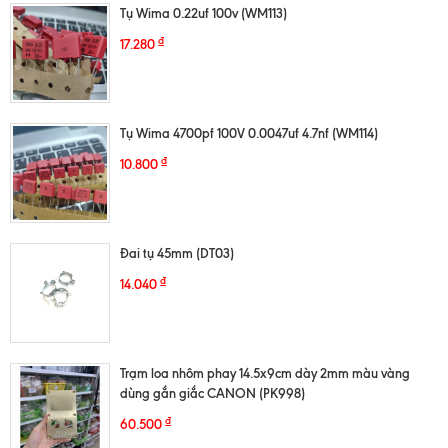
Tụ Wima 0.22uf 100v (WM113)
₫
17.280
Tụ Wima 4700pf 100V 0.0047uf 4.7nf (WM114)
₫
10.800
Đai tụ 45mm (DT03)
₫
14.040
Trạm loa nhôm phay 14.5x9cm dày 2mm màu vàng
dùng gắn giắc CANON (PK998)
₫
60.500