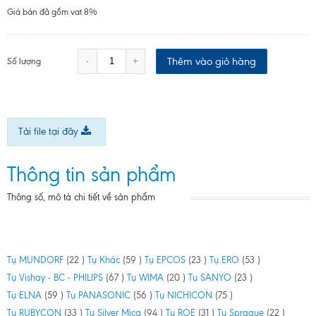
Giá bán đã gồm vat 8%
Thêm vào giỏ hàng
-
+
Số lượng
Tải file tại đây
Thông tin sản phẩm
Thông số, mô tả chi tiết về sản phẩm
Tụ MUNDORF
(22 )
Tụ Khác
(59 )
Tụ EPCOS
(23 )
Tụ ERO
(53 )
Tụ Vishay - BC - PHILIPS
(67 )
Tụ WIMA
(20 )
Tụ SANYO
(23 )
Tụ ELNA
(59 )
Tụ PANASONIC
(56 )
Tụ NICHICON
(75 )
Tụ RUBYCON
(33 )
Tụ Silver Mica
(94 )
Tụ ROE
(31 )
Tụ Sprague
(22 )