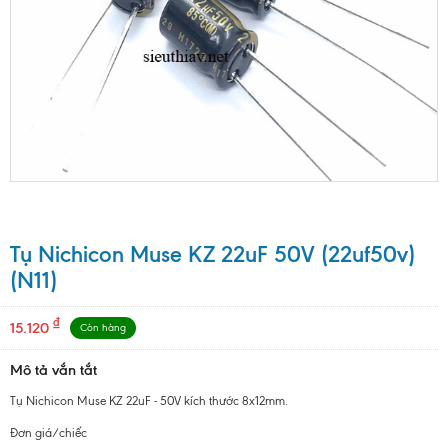
Tụ Nichicon Muse KZ 22uF 50V (22uf50v)
(N11)
₫
15.120
Còn hàng
Mô tả vắn tắt
Tụ Nichicon Muse KZ 22uF - 50V kích thước 8x12mm.
Đơn giá/chiếc