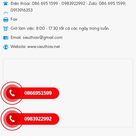
Điện thoại: 086 695 1599 - 0983922992 - Zalo: 086 695 1599;
0913916353
Fax:
Giờ làm việc: 8:00 - 17:30 tất cả các ngày trong tuần
Email: sieuthiav@gmail.com
Website: www.sieuthiav.net
0866951599
0983922992