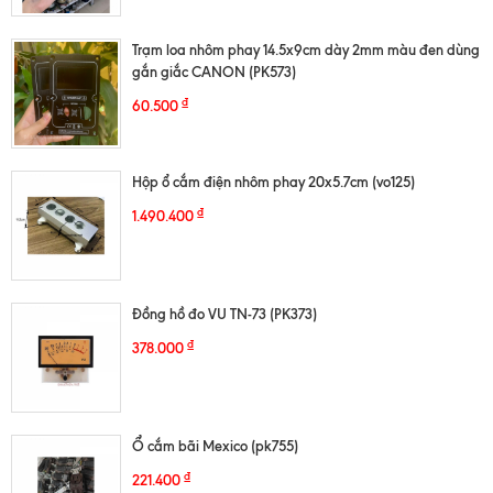
Trạm loa nhôm phay 14.5x9cm dày 2mm màu đen dùng
gắn giắc CANON (PK573)
₫
60.500
Hộp ổ cắm điện nhôm phay 20x5.7cm (vo125)
₫
1.490.400
Đồng hồ đo VU TN-73 (PK373)
₫
378.000
Ổ cắm bãi Mexico (pk755)
₫
221.400