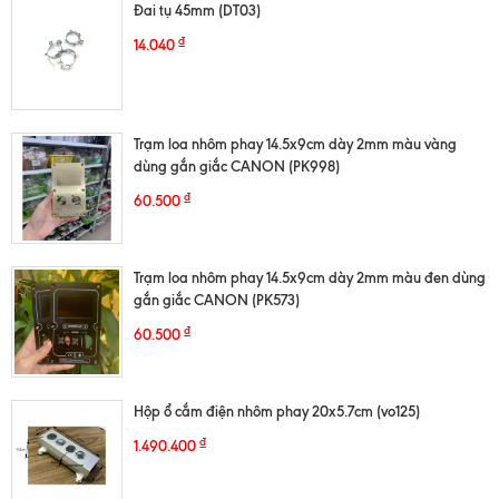
Đai tụ 45mm (DT03)
₫
14.040
Trạm loa nhôm phay 14.5x9cm dày 2mm màu vàng
dùng gắn giắc CANON (PK998)
₫
60.500
Trạm loa nhôm phay 14.5x9cm dày 2mm màu đen dùng
gắn giắc CANON (PK573)
₫
60.500
Hộp ổ cắm điện nhôm phay 20x5.7cm (vo125)
₫
1.490.400