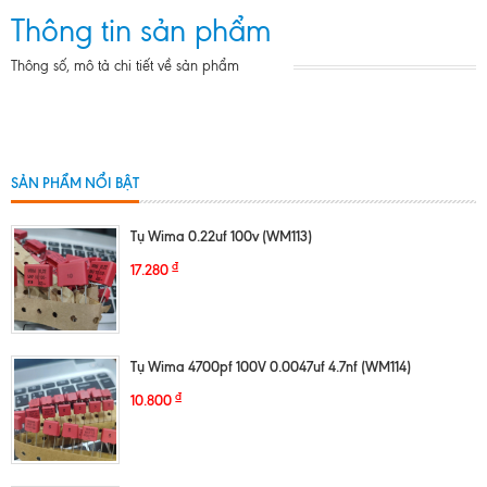
Thông tin sản phẩm
Thông số, mô tả chi tiết về sản phẩm
SẢN PHẨM NỔI BẬT
Tụ Wima 0.22uf 100v (WM113)
₫
17.280
Tụ Wima 4700pf 100V 0.0047uf 4.7nf (WM114)
₫
10.800