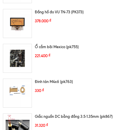
Đồng hồ đo VU TN-73 (PK373)
₫
378.000
Ổ cắm bãi Mexico (pk755)
₫
221.400
Đinh tán M4x6 (pk763)
₫
330
Giắc nguồn DC bằng đồng 3.5-1.35mm (pk867)
₫
31.320