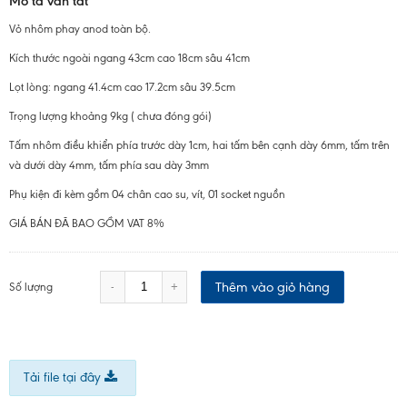
Mô tả vắn tắt
Vỏ nhôm phay anod toàn bộ.
Kích thước ngoài ngang 43cm cao 18cm sâu 41cm
Lọt lòng: ngang 41.4cm cao 17.2cm sâu 39.5cm
Trọng lượng khoảng 9kg ( chưa đóng gói)
Tấm nhôm điều khiển phía trước dày 1cm, hai tấm bên cạnh dày 6mm, tấm trên
và dưới dày 4mm, tấm phía sau dày 3mm
Phụ kiện đi kèm gồm 04 chân cao su, vít, 01 socket nguồn
GIÁ BÁN ĐÃ BAO GỒM VAT 8%
Thêm vào giỏ hàng
-
+
Số lượng
Tải file tại đây